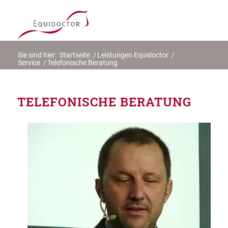
Sie sind hier:
Startseite
/
Leistungen Equidoctor
/
Service
/
Telefonische Beratung
TELEFONISCHE BERATUNG