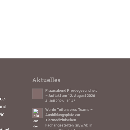
Aktuelles
Praxisabend Pferdegesundheit
– Auftakt am 12. August 2026
ce-
4. Juli 2026 - 10:46
und
Werde Teil unseres Teams –
ie
Ausbildungsplatz zur
Tiermedizinischen
Fachangestellten (m/w/d) in