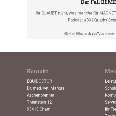
Der Fall BEM
Ihr GLAUBT nicht, was manche für MAGN
Podcast #89 | Quarks Sci
Mit Klick öffnet sich YouTube in eine
Kontakt
Me
EQUIDOCTOR
Leist
Dr. med. vet. Markus
Schul
Aschenbrenner
Kompl
Thierlstein 12
Servi
93413 Cham
Ihr Ti