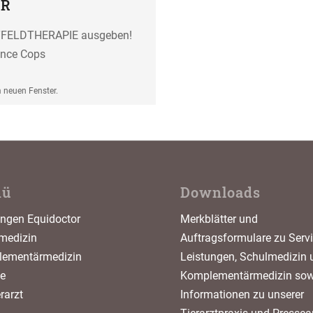
ER
ETFELDTHERAPIE ausgeben!
ence Cops
m neuen Fenster.
nü
Downloads
ungen Equidoctor
Merkblätter und
medizin
Auftragsformulare zu Servi
ementärmedizin
Leistungen, Schulmedizin 
ce
Komplementärmedizin sow
erarzt
Informationen zu unserer