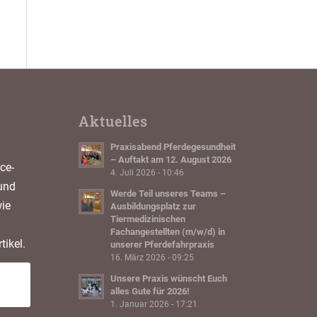
Aktuelles
Praxisabend Pferdegesundheit
– Auftakt am 12. August 2026
ce-
4. Juli 2026 - 10:46
und
Werde Teil unseres Teams –
ie
Ausbildungsplatz zur
Tiermedizinischen
Fachangestellten (m/w/d) in
tikel.
unserer Pferdefahrpraxis
16. März 2026 - 09:25
Unsere Praxis wünscht Euch
alles Gute für 2026!
1. Januar 2026 - 17:21