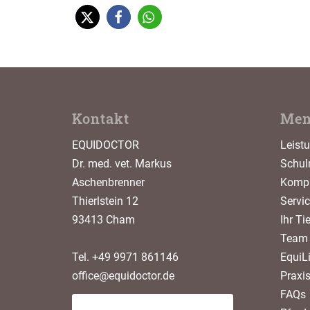
Kontakt
Me
EQUIDOCTOR
Leist
Dr. med. vet. Markus
Schul
Aschenbrenner
Kompl
Thierlstein 12
Servi
93413 Cham
Ihr Ti
Team
Tel. +49 9971 861146
EquiLi
office@equidoctor.de
Praxi
FAQs