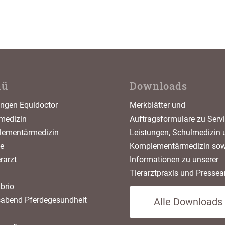
nü
Downloads
ungen Equidoctor
Merkblätter und
medizin
Auftragsformulare zu Servi
ementärmedizin
Leistungen, Schulmedizin 
ce
Komplementärmedizin sow
erarzt
Informationen zu unserer
Tierarztpraxis und Pressear
brio
sabend Pferdegesundheit
Alle Downloads