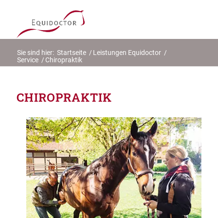
Sie sind hier:
Startseite
/
Leistungen Equidoctor
/
Service
/
Chiropraktik
CHIROPRAKTIK