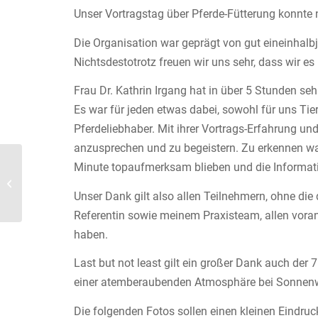
Unser Vortragstag über Pferde-Fütterung konnte 
Die Organisation war geprägt von gut eineinha
Nichtsdestotrotz freuen wir uns sehr, dass wir 
Frau Dr. Kathrin Irgang hat in über 5 Stunden seh
Es war für jeden etwas dabei, sowohl für uns Tierä
Pferdeliebhaber. Mit ihrer Vortrags-Erfahrung un
anzusprechen und zu begeistern. Zu erkennen war 
Minute topaufmerksam blieben und die Informat
Infos und Tipps in
Sachen Pferde-
Unser Dank gilt also allen Teilnehmern, ohne die
Impfungen!
Referentin sowie meinem Praxisteam, allen vora
haben.
Last but not least gilt ein großer Dank auch der
einer atemberaubenden Atmosphäre bei Sonnenwe
Die folgenden Fotos sollen einen kleinen Eindruc