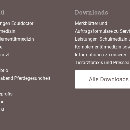
nü
Downloads
ungen Equidoctor
Merkblätter und
medizin
Auftragsformulare zu Servi
ementärmedizin
Leistungen, Schulmedizin 
ce
Komplementärmedizin sow
erarzt
Informationen zu unserer
Tierarztpraxis und Pressear
brio
sabend Pferdegesundheit
Alle Downloads
profis
be
st