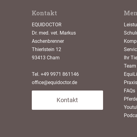
Kontakt
Me
EQUIDOCTOR
Leist
Dr. med. vet. Markus
Schul
Aschenbrenner
Kompl
Thierlstein 12
Servi
93413 Cham
Ihr Ti
Team
Tel. +49 9971 861146
EquiLi
office@equidoctor.de
Praxi
FAQs
Pferde
Kontakt
Youtu
Podca