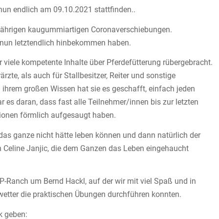
nun endlich am 09.10.2021 stattfinden..
lbjährigen kaugummiartigen Coronaverschiebungen.
es nun letztendlich hinbekommen haben.
r viele kompetente Inhalte über Pferdefütterung rübergebracht.
rzte, als auch für Stallbesitzer, Reiter und sonstige
d ihrem großen Wissen hat sie es geschafft, einfach jeden
es daran, dass fast alle Teilnehmer/innen bis zur letzten
ionen förmlich aufgesaugt haben.
 das ganze nicht hätte leben können und dann natürlich der
n Celine Janjic, die dem Ganzen das Leben eingehaucht
 7P-Ranch um Bernd Hackl, auf der wir mit viel Spaß und in
tter die praktischen Übungen durchführen konnten.
k geben: