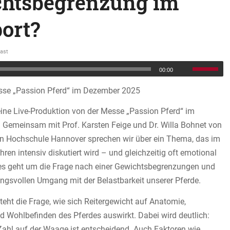
htsbegrenzung im
port?
ast
00:00
sse „Passion Pferd“ im Dezember 2025
 eine Live-Produktion von der Messe „Passion Pferd“ im
Gemeinsam mit Prof. Karsten Feige und Dr. Willa Bohnet von
hen Hochschule Hannover sprechen wir über ein Thema, das im
ahren intensiv diskutiert wird – und gleichzeitig oft emotional
 es geht um die Frage nach einer Gewichtsbegrenzungen und
ngsvollen Umgang mit der Belastbarkeit unserer Pferde.
teht die Frage, wie sich Reitergewicht auf Anatomie,
 Wohlbefinden des Pferdes auswirkt. Dabei wird deutlich:
 Zahl auf der Waage ist entscheidend. Auch Faktoren wie