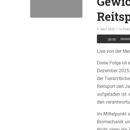
Gewic
Reits
/
9. April 2026
in
Podc
00:00
Live von der Me
Diese Folge ist
Dezember 2025. 
der Tierärztlic
Reitsport seit J
aufgeladen ist:
den verantwortu
Im Mittelpunkt s
Biomechanik und
Nicht allein die