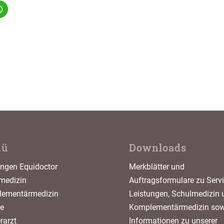
nü
Downloads
ungen Equidoctor
Merkblätter und
medizin
Auftragsformulare zu Servi
ementärmedizin
Leistungen, Schulmedizin 
ce
Komplementärmedizin sow
erarzt
Informationen zu unserer