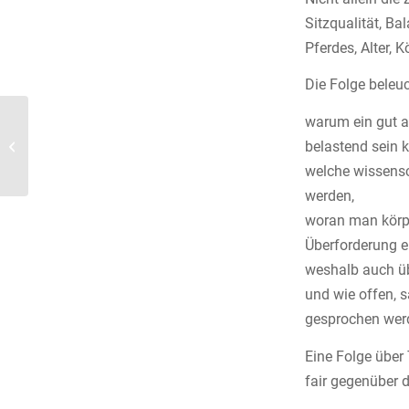
Sitzqualität, Ba
Pferdes, Alter, 
Die Folge beleu
warum ein gut a
Werde Teil unseres
belastend sein k
Teams –
welche wissensch
Ausbildungsplatz zur
werden,
Tiermedizinischen
Fachangestellten...
woran man körpe
Überforderung e
weshalb auch übe
und wie offen, 
gesprochen wer
Eine Folge über
fair gegenüber 