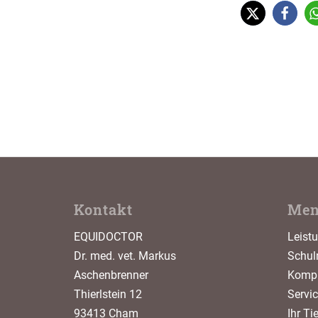
Kontakt
Me
EQUIDOCTOR
Leist
Dr. med. vet. Markus
Schul
Aschenbrenner
Kompl
Thierlstein 12
Servi
93413 Cham
Ihr Ti