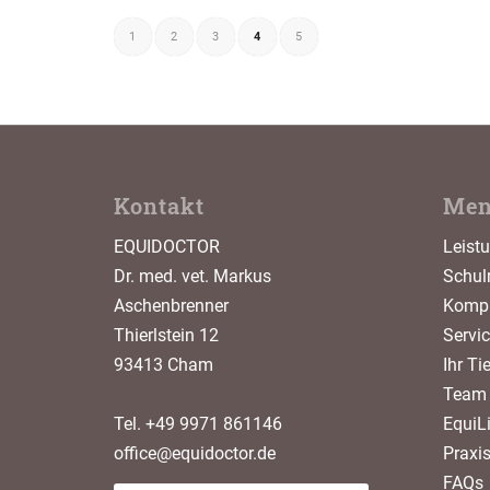
1
2
3
4
5
Kontakt
Me
EQUIDOCTOR
Leist
Dr. med. vet. Markus
Schul
Aschenbrenner
Kompl
Thierlstein 12
Servi
93413 Cham
Ihr Ti
Team
Tel. +49 9971 861146
EquiLi
office@equidoctor.de
Praxi
FAQs