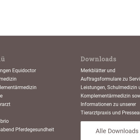
nü
Downloads
ungen Equidoctor
Merkblätter und
medizin
Auftragsformulare zu Servi
ementärmedizin
Leistungen, Schulmedizin 
ce
Komplementärmedizin sow
erarzt
Informationen zu unserer
Tierarztpraxis und Pressear
brio
sabend Pferdegesundheit
Alle Downloads