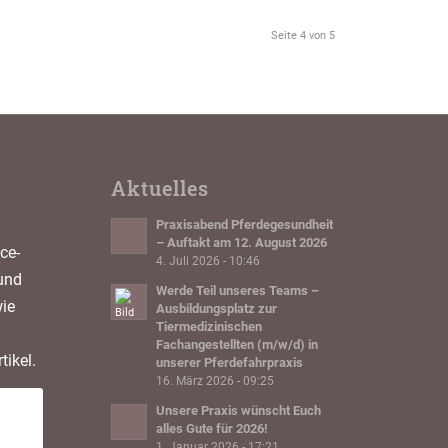
Seite 4 von 5
Aktuelles
Praxisabend Pferdegesundheit
– Auftakt am 12. August 2026
ce-
4. Juli 2026 - 10:46
und
Werde Teil unseres Teams –
ie
Ausbildungsplatz zur
Tiermedizinischen
Fachangestellten (m/w/d) in
tikel.
unserer Pferdefahrpraxis
16. März 2026 - 09:25
Unsere Praxis wünscht Euch
alles Gute für 2026!
1. Januar 2026 - 17:21